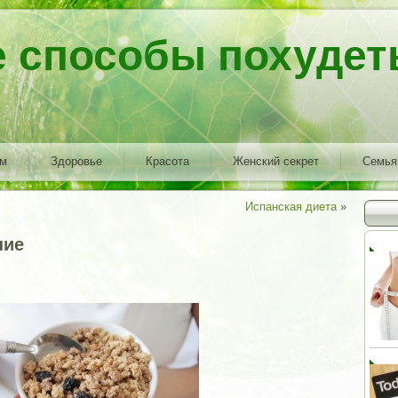
е способы похудет
ем
Здоровье
Красота
Женский секрет
Семья
Испанская диета
»
ние