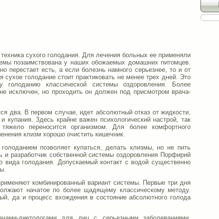
 техника сухого голодания. Для лечения больных ее применяли
темы позаимствована у наших обожаемых домашних питомцев.
но перестает есть, а если болезнь намного серьезнее, то и от
я сухое голодание стоит практиковать не менее трех дней. Это
у голоданию классической системы оздоровления. Более
 не исключен, но проходить он должен под присмотром врача-
ся два. В первом случае, идет абсолютный отказ от жидкости,
и купания. Здесь крайне важен психологический настрой, так
 тяжело переносится организмом. Для более комфортного
менения клизм хорошо очистить кишечник.
 голоданием позволяет купаться, делать клизмы, но не пить
ь и разработчик собственной системы оздоровления Порфирий
о вида голодания. Допускаемый контакт с водой существенно
ы.
применяют комбинированный вариант системы. Первые три дня
должают начатое по более щадящему классическому методу.
ый, да и процесс вхождения в состояние абсолютного голода
ачами-диетологами для лиц с серьезными заболеваниями,