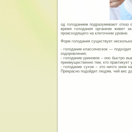
од голоданием подразумевают отказ 
время голодания организм живет за
происходящего на клеточном уровне.
Форм голодания существует несколько
- голодание классическое — подходит
оздоровления;
- голодание уриновое – оно быстро в
преимущественно тем, кто практикует 
- голодание сухое – это ничто иное 
Прекрасно подойдет людям, чей вес да