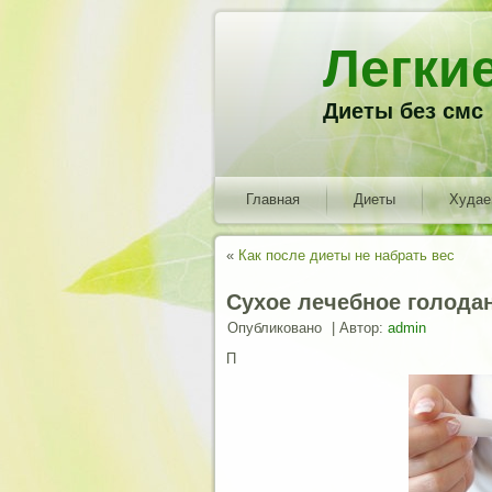
Легки
Диеты без смс
Главная
Диеты
Худа
«
Как после диеты не набрать вес
Сухое лечебное голода
Опубликовано
|
Автор:
admin
П