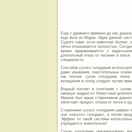
Еще с древнего времени до нас дошла
еще йоги из Индии. Идея данной сис
Судите сами: если животное болеет, о
питья отказывается полностью. Сегодн
время приравнивается к недельном
длительный отказ от питания и питья
специалиста.
Способов сухого голодания использует
даже умывания, очистительных клизм 
как полное сухое голодание очень
вхождения в голод следует путем при
Водный контакт в сочетании с сухим
никакую жидкость! Известный целител
Иванов был ярым сторонником данног
облегчает процесс отказа от питья и ед
Сторонники сухого голодания широко 
они «насухо» голодают, а потом про
Эффект от такой системы колоссальн
упрощается значительно!
Сухое голодание рекомендовано вр