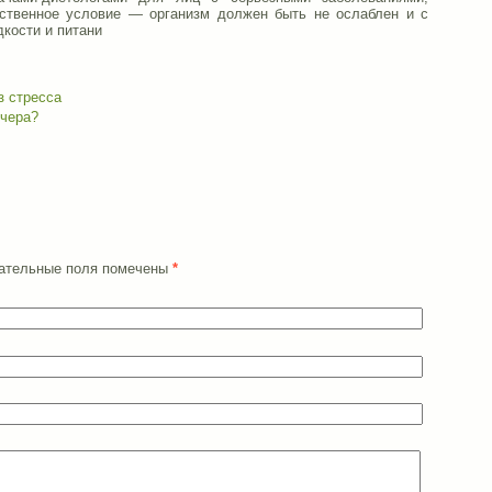
твенное условие — организм должен быть не ослаблен и с
дкости и питани
з стресса
ечера?
язательные поля помечены
*