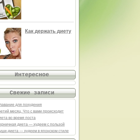
Как держать диету
Интересное
Свежие записи
лавание для похудения
ретий месяц. Что с вами происходит
иета во время поста
ерничная диета — худеем с пользой
уши-диета — худеем в японском стиле