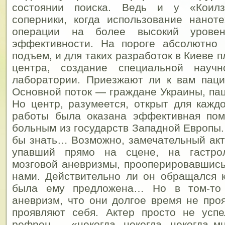
состоянии поиска. Ведь и у «Коил
соперники, когда использование нанот
операции на более высокий уровен
эффективности. На пороге абсолютно
подъем, и для таких разработок в Киеве п
центра, создание специальной научно
лаборатории.
Приезжают ли к вам паци
Основной поток — граждане Украины, пац
Но центр, разумеется, открыт для каждо
работы была оказана эффективная по
больным из государств Западной Европы.
бы знать… Возможно, замечательный ак
упавший прямо на сцене, на гастрол
мозговой аневризмы, прооперировавшись
нами. Действительно ли он обращался 
была ему предложена… Но в том-то 
аневризм, что они долгое время не про
проявляют себя. Актер просто не успе
рефрен — «некогда, некогда, некогда м