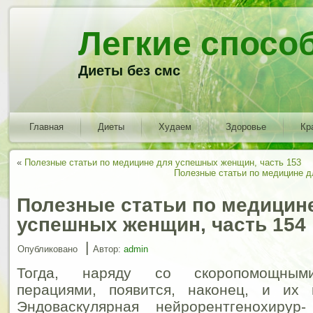
Легкие спосо
Диеты без смс
Главная
Диеты
Худаем
Здоровье
Кр
«
Полезные статьи по медицине для успешных женщин, часть 153
Полезные статьи по медицине д
Полезные статьи по медицин
успешных женщин, часть 154
|
Опубликовано
Автор:
admin
Тогда, наряду со скоропомощными
перациями, появится, наконец, и их 
Эндоваскулярная нейрорентгенохирур