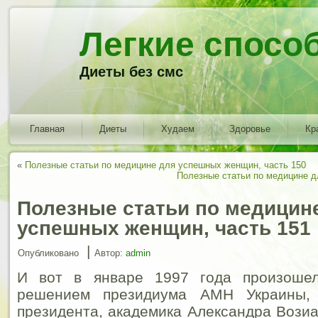
Легкие спосо
Диеты без смс
Главная
Диеты
Худаем
Здоровье
Кр
«
Полезные статьи по медицине для успешных женщин, часть 150
Полезные статьи по медицине д
Полезные статьи по медицин
успешных женщин, часть 151
|
Опубликовано
Автор:
admin
И вот в январе 1997 года произош
решением президиума АМН Украины,
президента, академика Александра Возиа