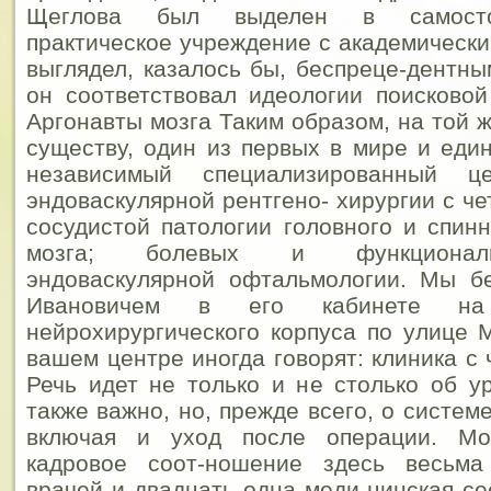
Щеглова был выделен в самостоя
практическое учреждение с академически
выглядел, казалось бы, беспреце-дентны
он соответствовал идеологии поисково
Аргонавты мозга Таким образом, на той ж
существу, один из первых в мире и еди
независимый специализированный ц
эндоваскулярной рентгено- хирургии с ч
сосудистой патологии головного и спинн
мозга; болевых и функциональ
эндоваскулярной офтальмологии.
Мы бе
Ивановичем в его кабинете на
нейрохирургического корпуса по улице 
вашем центре иногда говорят: клиника с
Речь идет не только и не столько об у
также важно, но, прежде всего, о систем
включая и уход после операции. Мо
кадровое соот-ношение здесь весьма
врачей и двадцать одна меди-цинская се