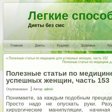
Легкие спосо
Диеты без смс
Главная
Диеты
Худаем
Здоровье
Кр
«
Полезные статьи по медицине для успешных женщин, часть 152
Полезные статьи по медицине д
Полезные статьи по медицин
успешных женщин, часть 153
|
Опубликовано
Автор:
admin
Понимаете, за каждым подобным прецед
Просто надо не опускать руки. Разу
хирургические манипуляции, начиная