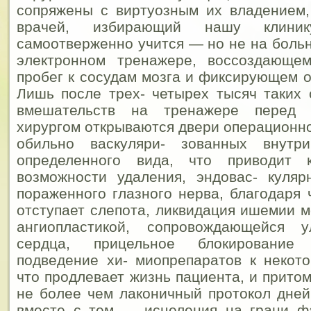
сопряжены с виртуозным их владением,
врачей, избирающий нашу клиник
самоотверженно учится — но не на больн
электронном тренажере, воссоздающе
пробег к сосудам мозга и фиксирующем о
Лишь после трех- четырех тысяч таких
вмешательств на тренажере перед 
хирургом открываются двери операционн
обильно васкуляри- зованных внутри
определенного вида, что приводит
возможности удаления, эндовас- куляр
пораженного глазного нерва, благодаря 
отступает слепота, ликвидация ишемии м
ангиопластикой, сопровождающейся 
сердца, прицельное блокирование 
подведение хи- миопрепаратов к некот
что продлевает жизнь пациента, и прит
не более чем лаконичный протокол дней
вместе с тем — исцеления на грани фа