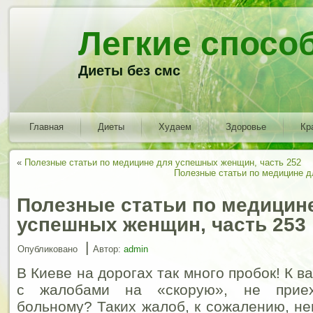
Легкие спосо
Диеты без смс
Главная
Диеты
Худаем
Здоровье
Кр
«
Полезные статьи по медицине для успешных женщин, часть 252
Полезные статьи по медицине д
Полезные статьи по медицин
успешных женщин, часть 253
|
Опубликовано
Автор:
admin
В Киеве на дорогах так много пробок! К 
с жалобами на «скорую», не прие
больному? Таких жалоб, к сожалению, не