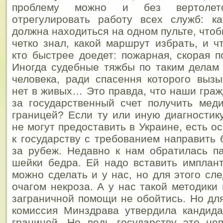
проблему можно и без вертолет
отрегулировать работу всех служб: к
должна находиться на одном пульте, что
четко знал, какой маршрут избрать, и ч
кто быстрее доедет: пожарная, скорая 
Иногда судебные тяжбы по таким делам 
человека, ради спасення которого выз
нет в живых… Это правда, что наши граж
за государственный счет получить мед
границей? Если ту или иную диагностик
не могут предоставить в Украине, есть 
к государству с требованием направить 
за рубеж. Недавно к нам обратилась п
шейки бедра. Ей надо вставить имплан
можно сделать и у нас, но для этого сл
очагом некроза. А у нас такой методики 
заграничной помощи не обойтись. Но для
комиссия Минздрава утвердила кандида
границей. Но ведь государству это не