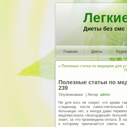
Легки
Диеты без смс
Главная
Диеты
Худа
«
Полезные статьи по медицине для у
П
Полезные статьи по ме
239
Опубликовано
|
Автор:
admin
Ни для кого не секрет, что кроме та
стационар, после самостоятельной 
больницах нет, а иногда даже перевя
медперсонала «благодарный» больной 
знает, за что произведена оплата.
В на
к которому прилагаются сметы на 