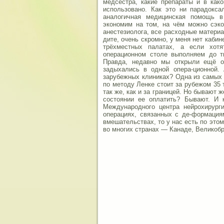
медсестра, какие препараты и в как
использовано. Как это ни парадокса
аналогичная медицинская помощь в
экономим на том, на чём можно сэко
анестезиолога, все расходные материа
дите, очень скромно, у меня нет каби
трёхместных палатах, а если хот
операционном столе выполняем до ты
Правда, недавно мы открыли ещё о
задыхались в одной опера-ционной.
зарубежных клиниках? Одна из самых 
по методу Ленке стоит за рубежом 35 
так же, как и за границей. Но бывают 
состоянии ее оплатить? Бывают. И 
Международного центра нейрохирург
операциях, связанных с де-формация
вмешательствах, то у нас есть по это
во многих странах — Канаде, Великобр