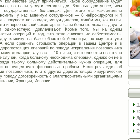
ом количестве будут применяться, какое оборудование будет
льно, но наши услуги сегодня для больных доступнее, чем
 государ-ственных больницах. Для этого мы максимально
номить: у нас минимум сотрудников — 8 нейрохирургов и 4
лы покупаем на заводах, минуя дилеров, живём мы, как вы ви-
нета и персональной секретарши. Наши больные лежат в двух- и
ят одноместную, доплачивают. Кроме того, мы на одном
сячи операций в год, это тоже снижает их себестоимость.
дну клинику на базе областной больницы, потому что уже
 А если сравнить стоимость операции в вашем Центре и в
дорогостоящих операций по поводу искривления позвоночника
тысяч долларов, а у нас — 10 тысяч, и выполняется она точно
же случаи, когда больному необходима операция, однако он не в
когда такому больному действительно нужна операция, для
ии не существует финансовых проблем. Если речь идет об
ми позвоночника, или о других дорогостоящих хирургических
му поводу договорённость с благотворительными организациями
итании, Франции, Испании.
П
Т
Д
Ч
С