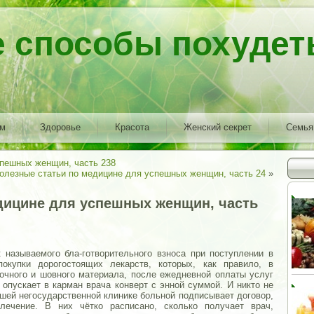
е способы похудет
ем
Здоровье
Красота
Женский секрет
Семья
спешных женщин, часть 238
олезные статьи по медицине для успешных женщин, часть 24
»
дицине для успешных женщин, часть
к называемого бла-готворительного взноса при поступлении в
покупки дорогостоящих лекарств, которых, как правило, в
зочного и шовного материала, после ежедневной оплаты услуг
опускает в карман врача конверт с энной суммой. И никто не
шей негосударственной клинике больной подписывает договор,
лечение. В них чётко расписано, сколько получает врач,