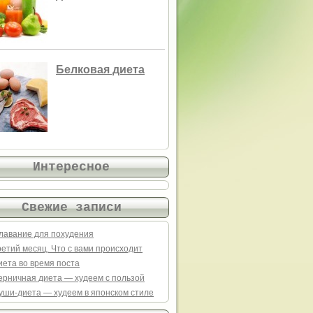
Белковая диета
Интересное
Свежие записи
лавание для похудения
ретий месяц. Что с вами происходит
иета во время поста
ерничная диета — худеем с пользой
уши-диета — худеем в японском стиле