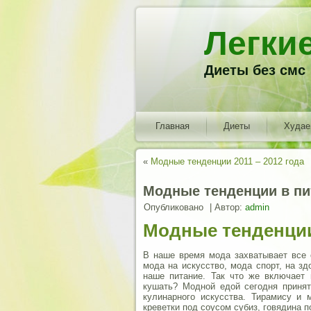
Легки
Диеты без смс
Главная
Диеты
Худа
«
Модные тенденции 2011 – 2012 года
Модные тенденции в пи
Опубликовано
|
Автор:
admin
Модные тенденции
В наше время мода захватывает все 
мода на искусство, мода спорт, на з
наше питание. Так что же включает 
кушать? Модной едой сегодня принят
кулинарного искусства.
Тирамису и м
креветки под соусом субиз, говядина п