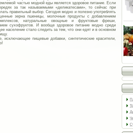
тъемлемой частью модной еды является здоровое питание. Если
ередях за так называемыми «деликатесами», то сейчас при
елать правильный выбор. Сегодня модно и полезно употреблять
ощенные зерна пшеницы, молочные продукты с добавлением
омплексов, натуральные овощные и фруктовые фреши,
нием сухофруктов. И вообще здоровое питание модно среди
ее население стало следить за тем, что они едят и в основном
пищу.
е, исключающее пищевые добавки, синтетические красители,
о!
П
Т
Д
Ч
С