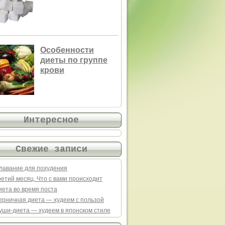
Особенности
диеты по группе
крови
Интересное
Свежие записи
лавание для похудения
ретий месяц. Что с вами происходит
иета во время поста
ерничная диета — худеем с пользой
уши-диета — худеем в японском стиле