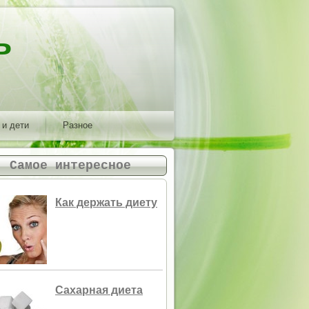
ь
 и дети
Разное
Самое интересное
Как держать диету
Сахарная диета