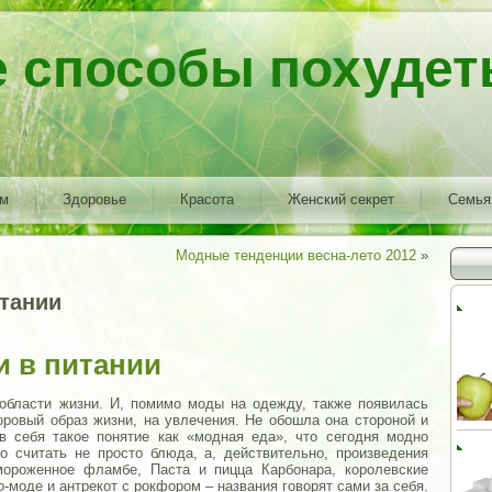
е способы похудет
ем
Здоровье
Красота
Женский секрет
Семья
Модные тенденции весна-лето 2012
»
тании
 в питании
области жизни. И, помимо моды на одежду, также появилась
доровый образ жизни, на увлечения. Не обошла она стороной и
в себя такое понятие как «модная еда», что сегодня модно
о считать не просто блюда, а, действительно, произведения
ороженное фламбе, Паста и пицца Карбонара, королевские
о-моде и антрекот с рокфором – названия говорят сами за себя.