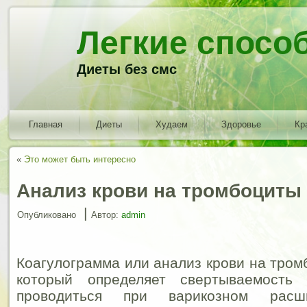
Легкие спосо
Диеты без смс
Главная
Диеты
Худаем
Здоровье
Кр
«
Это может быть интересно
Анализ крови на тромбоциты
|
Опубликовано
Автор:
admin
Коагулограмма или анализ крови на тром
который определяет свертываемость
проводиться при варикозном рас