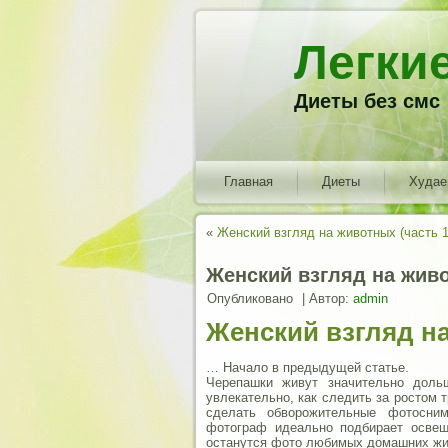
Легки
Диеты без смс
Главная
Диеты
Худа
«
Женский взгляд на животных (часть 1
Женский взгляд на живо
Опубликовано
|
Автор:
admin
Женский взгляд на
… Начало в предыдущей статье.
Черепашки живут значительно доль
увлекательно, как следить за ростом 
сделать обворожительные фотосни
фотограф идеально подбирает освещ
останутся фото любимых домашних жи