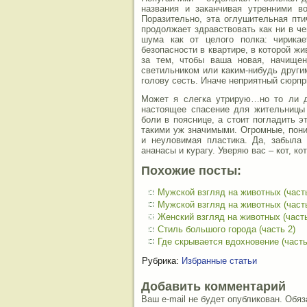
названия и заканчивая утренними в
Поразительно, эта оглушительная пт
продолжает здравствовать как ни в ч
шума как от целого полка: чирикае
безопасности в квартире, в которой жи
за тем, чтобы ваша новая, начище
светильником или каким-нибудь други
голову сесть. Иначе неприятный сюрпр
Может я слегка утрирую…но то ли д
настоящее спасение для жительницы 
боли в пояснице, а стоит погладить э
такими уж значимыми. Огромные, пони
и неуловимая пластика. Да, забыла
ананасы и курагу. Уверяю вас – кот, кот
Похожие посты:
Мужской взгляд на животных (часть
Мужской взгляд на животных (часть
Женский взгляд на животных (часть
Стиль большого города (часть 2)
Где скрывается вдохновение (часть
Рубрика:
Избранные статьи
Добавить комментарий
Ваш e-mail не будет опубликован. Об