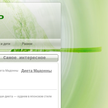
ь
 и дети
Разное
Самое интересное
Диета Мадонны