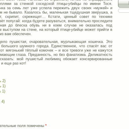
оплями за стенкой соседской птицы-убийцы по имени Тося.
ичка за семь лет уже успела пережить двух своих «мужей» и
ем не бывало. Казалось бы, маленькая тщедушная зверушка, а
т, скрипит, скрежещет… Кстати, ценный совет по технике
вёт попугай: когда будете разуваться, внимательно проследите
нная до блеска обувь ни в коем случае не оказалась под
м выступом на стене, на который птице-убийце может прийти в
из вам обеспечен.
ело пушистая, очаровательная, мурлыкающая кошечка. Это
большого шумного города. Единственное, что спасёт вас от
тот мягонький тёплый комочек – и все тревоги уже не кажутся
мающие глаза. Преданность, но без фанатизма. Деликатность
 сказать: мой пушистый любимец обожает консервированные
 и еще раз кот!
 2)
 1)
 1)
 4)
язательные поля помечены
*