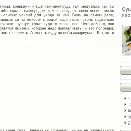
тками, коньками и ещё какими-нибудь там медузами, как бы
Суш
 обогащался кислородом, у меня создаёт впечатление только
япо
мыслимых усилий для ухода за ней. Ведь на самом деле,
емещаются по ёмкости с водой, ощипывают столь тщательно
пускают пузыри, глядя куда-то сквозь вас. Чего доброго, они
оявятся икринки, которые надо вылавливать (и это полбеды),
 чем-то кормить. А менять воду во всём аквариуме… Кот, кот и
П
Т
Д
Ч
С
ля меня тема. Начиная со странного, ничем не оправданного