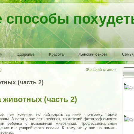
е способы похудет
ем
Здоровье
Красота
Женский секрет
Семья
)
Женский стиль
»
тных (часть 2)
 животных (часть 2)
ше, чем хомячки, но наблюдать за ними, по-моему, также
травы. А если у вас есть ребенок, то детский фотограф сможет
мки ребенка с домашними животными. Профессиональный
ение и сценарий фото сессии. К тому же у вас на память
вотных.