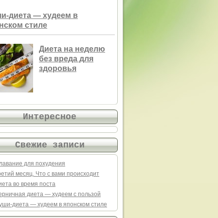
и-диета — худеем в
нском стиле
Диета на неделю
без вреда для
здоровья
Интересное
Свежие записи
лавание для похудения
ретий месяц. Что с вами происходит
иета во время поста
ерничная диета — худеем с пользой
уши-диета — худеем в японском стиле