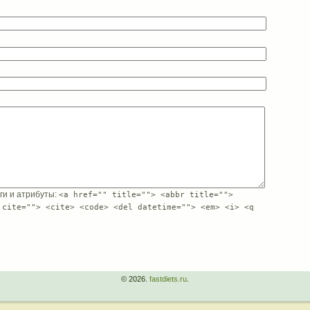
еги и атрибуты:
<a href="" title=""> <abbr title="">
 cite=""> <cite> <code> <del datetime=""> <em> <i> <q
© 2026.
fastdiets.ru
.