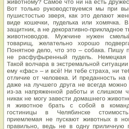
животному? Самое что ни на есть дружес
Вот только руководствуемся мы при вы
пушистостью зверя, как это делают же
виде кошечки, пуделька или хомячка. 
защитник, а не декоративно-прикладное 
животноводов.
Мужчине нужен смелый
товарищ, желательно хорошо подверг
Понятное дело, что это – собака. Пишу п
не расфуфыренный пудель. Немецкая 
Такой волчара в экстремальной ситуации
ему «фас» – и всё! Ни тебе страха, ни т
отличие от человека. И преданность на 
даже на лучшего друга не всегда можно
из-за напряженной работы и слишком ч
никак не могу завести домашнего животн
я животное брать с собой в команд
гостиницы в Челябинске стоимост
приемлемая не пускают животных в но
правильно, ведь не в одну приличную 