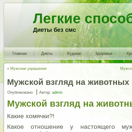
Легкие спосо
Диеты без смс
Главная
Диеты
Худаем
Здоровье
Кр
«
Мужские украшения
Мужско
Мужской взгляд на животных (
|
Опубликовано
Автор:
admin
Мужской взгляд на животны
Какие хомячки?!
Какое отношение у настоящего му