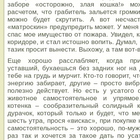
заборе «осторожно, злая кошка!» м
расчетом, что грабитель зальется громк
можно будет скрутить. А вот несчас
«матроскин» предупредить может. У меня
спас мое имущество от пожара. Увидел, к
коридоре, и стал истошно вопить. Думал, 
тазик просит вынести. Выхожу, а там вот-
Еще хорошо расслабляет, когда пр
уставший, бухаешься без задних ног на 
тебе на грудь и мурчит. Кто-то говорит, 
энергию забирает, другие – просто виб
полезно действует. Но есть у усатого 
животное самостоятельное и упрямое
котенка – сообразительный солидный 
дурачок, который только и будет, что м
шесть утра, прося «вискас», при покупк
самостоятельность – это хорошо, по-муж
раз так и хочется за такое дать по уса