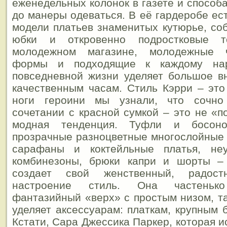
еженедельных колонок в газете и способ
до манеры одеваться.
В её гардеробе ест
модели платьев знаменитых кутюрье, со
юбки и откровенно подростковые т
молодежном магазине, молодежные 
формы и подходящие к каждому нар
повседневной жизни уделяет большое в
качественным часам. Стиль Кэрри – это 
ноги героини мы узнали, что сочн
сочетании с красной сумкой – это не «п
модная тенденция. Туфли и босоно
прозрачные разноцветные многослойные т
сарафаны и коктейльные платья, не
комбинезоны, брюки капри и шорты –
создает свой женственный, радост
настроение стиль. Она частеньк
фантазийный «верх» с простым низом, т
уделяет аксессуарам: платкам, крупным 
Кстати, Сара Джессика Паркер, которая 