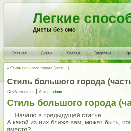
Легкие спосо
Диеты без смс
Главная
Диеты
Худаем
Здоровье
Кр
«
Стиль большого города (часть 1)
Стиль большого города (часть
|
Опубликовано
Автор:
admin
Стиль большого города (ча
… Начало в предыдущей статье.
А какой из них ближе вам, может быть, п
вместе?