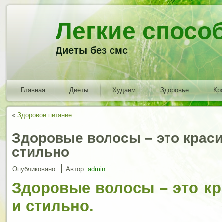
Легкие спосо
Диеты без смс
Главная
Диеты
Худаем
Здоровье
Кр
«
Здоровое питание
Здоровые волосы – это краси
стильно
|
Опубликовано
Автор:
admin
Здоровые волосы – это кр
и стильно.