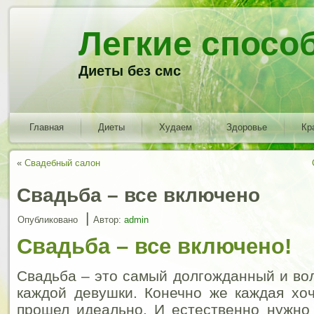
Легкие спосо
Диеты без смс
Главная
Диеты
Худаем
Здоровье
Кр
«
Свадебный салон
Свадьба – все включено
|
Опубликовано
Автор:
admin
Свадьба – все включено!
Свадьба – это самый долгожданный и во
каждой девушки. Конечно же каждая хоч
прошел идеально. И естественно нужно 