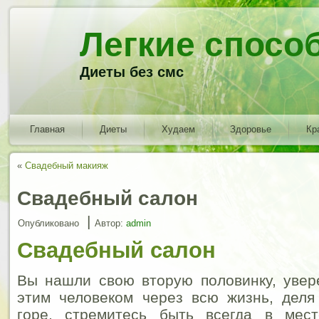
Легкие спосо
Диеты без смс
Главная
Диеты
Худаем
Здоровье
Кр
«
Свадебный макияж
Свадебный салон
|
Опубликовано
Автор:
admin
Свадебный салон
Вы нашли свою вторую половинку, увер
этим человеком через всю жизнь, деля
горе, стремитесь быть всегда в мест