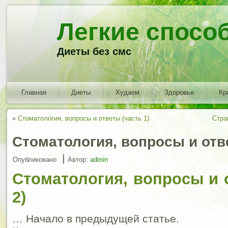
Легкие спосо
Диеты без смс
Главная
Диеты
Худаем
Здоровье
Кр
«
Стоматология, вопросы и ответы (часть 1)
Стра
Стоматология, вопросы и отве
|
Опубликовано
Автор:
admin
Стоматология, вопросы и 
2)
… Начало в предыдущей статье.