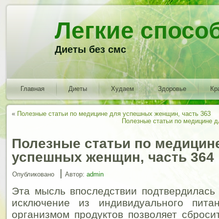
Легкие спосо
Диеты без смс
Главная
Диеты
Худаем
Здоровье
Кр
«
Полезные статьи по медицине для успешных женщин, часть 363
Полезные статьи по медицине д
Полезные статьи по медицин
успешных женщин, часть 364
|
Опубликовано
Автор:
admin
Эта мысль впоследствии подтвердилась 
исключение из индивидуального пита
организмом продуктов позволяет сброси