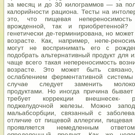
за месяц и до 30 килограммов — за по
калорийности рациона. Тесты на интоле
это, что пищевая непереносимост
врожденной, так и приобретенной? 
генетически де-терминирована, но может
возрасте.
Как, например, непе-реноси
могут не воспринимать его с рожден
подобрать альтернативный продукт для и
чаще всего такая непереносимость возн
возрасте. Это может быть связано
ослаблением ферментативной системы
случае следует заменить молоко
продуктами. Но иногда причина бывает
требует коррекции внешнесек- р
поджелудочной железы. Можно запо
мальабсорбции, связанный с заболев
отличие от пищевой аллергии, пищевая
проявляется немедленным ответ
определенный продукт. Как же челов