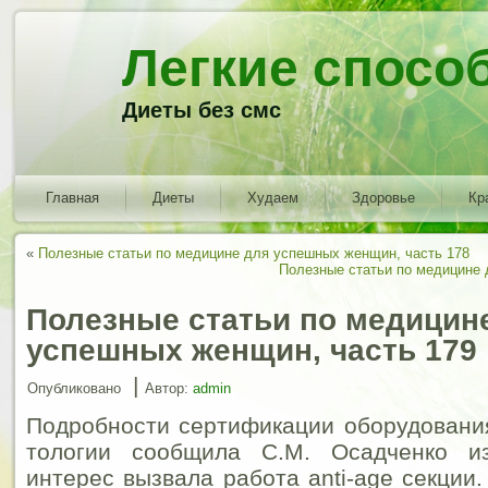
Легкие спосо
Диеты без смс
Главная
Диеты
Худаем
Здоровье
Кр
«
Полезные статьи по медицине для успешных женщин, часть 178
Полезные статьи по медицине 
Полезные статьи по медицин
успешных женщин, часть 179
|
Опубликовано
Автор:
admin
Подробности сертификации оборудования
тологии сообщила С.М. Осадченко и
интерес вызвала работа anti-age секции