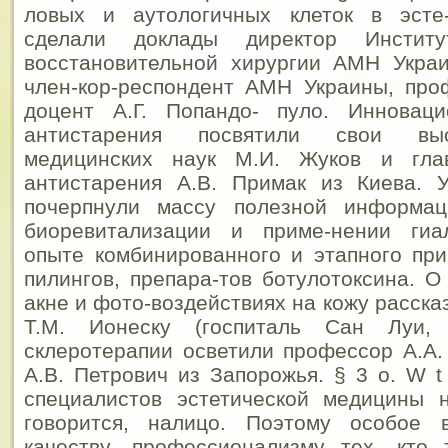
ловых и аутологичных клеток в эсте
сделали доклады директор Инстит
восстановительной хирургии АМН Украи
член-кор-респондент АМН Украины, про
доцент А.Г. Попандо- пуло.
Инновацио
антистарения посвятили свои выс
медицинских наук М.И. Жуков и гла
антистарения А.В. Примак из Киева. У
почерпнули массу полезной информац
биоревитализации и приме-нении гиа
опыте комбинированного и этапного пр
пилингов, препара-тов ботулотоксина. О
акне и фото-воздействиях на кожу расск
Т.М. Ионеску (госпиталь Сан Луи,
склеротерапии осветили профессор А.А.
А.В. Петрович из Запорожья. § 3 о. W t
специалистов эстетической медицины н
говорится, налицо. Поэтому особое 
качеству, профессионализму тех, кто 