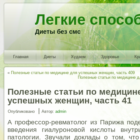
Легкие спосо
Диеты без смс
Главная
Диеты
Худаем
Здоровье
Кр
«
Полезные статьи по медицине для успешных женщин, часть 409
Полезные статьи по медицине д
Полезные статьи по медицин
успешных женщин, часть 41
|
Опубликовано
Автор:
admin
А профессор-ревматолог из Парижа под
введения гиалуроновой кислоты внутр
патологии. Звучали доклады о том, чт