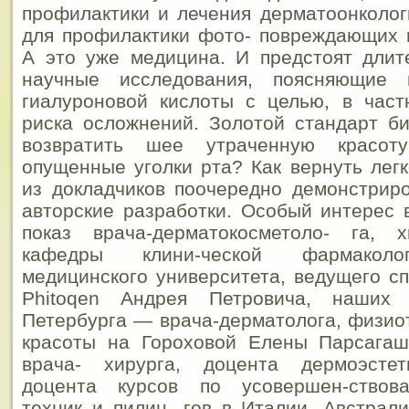
профилактики и лечения дерматоонкологи
для профилактики фото- повреждающих 
А это уже медицина. И предстоят длит
научные исследования, поясняющие 
гиалуроновой кислоты с целью, в част
риска осложнений.
Золотой стандарт би
возвратить шее утраченную красот
опущенные уголки рта? Как вернуть лег
из докладчиков поочередно демонстрир
авторские разработки. Особый интерес 
показ врача-дерматокосметоло- га, х
кафедры клини-ческой фармаколо
медицинского университета, ведущего с
Phitoqen Андрея Петровича, наших 
Петербурга — врача-дерматолога, физио
красоты на Гороховой Елены Парсага
врача- хирурга, доцента дермоэстет
доцента курсов по усовершен-ствов
техник и пилин- гов в Италии, Австрали