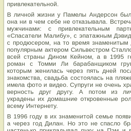
привлекательной.
В личной жизни у Памелы Андерсон был
она ни в чем себе не отказывала. Встре
мужчинами: с привлекательным пар
«Спасатели Малибу», с эпатажным Дэвид
с продюсером, на то время знаменитым
популярным актером Сильвестром Сталл
всей страны Дином Кейном, а в 1995 г
роман с Томми Ли барабанщиком груп
которым женилась через пять дней пос
знакомства, свадьба состоялась на пляж
имела фото и видео. Супруги не очень х
верность друг другу. А потом из ли
украдены их домашние откровенные рол
всему Интернету.
В 1996 году в их знаменитой семье появ
а через год Дилан. Но это не спасло бр
частенько прикладывал руку на Пэм и 