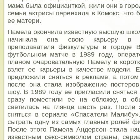
мама была официанткой, жили они в горо
семья актрисы переехала в Комокс, что 
ее матери.
Памела окончила известную высшую школу
начинала она свою карьеру в ка
преподавателя физкультуры в городе В
футбольном матче в 1989 году, операт
планом очаровательную Памелу в коротк
взлет ее карьеры в качестве модели. 
предложили сняться в рекламе, а пото
после она стала изображение постеров
шоу. В 1989 году ее пригласили сняться
сразу поместили ее на обложку, в о
светилась на глянце шесть раз. После 
сняться в сериале «Спасатели Малибу»
сыграть одну из самых главных ролей фи
После этого Памела Андерсон стала на
известным секс-символом страны, сери