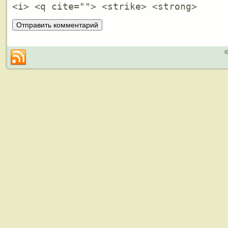
<i> <q cite=""> <strike> <strong>
©