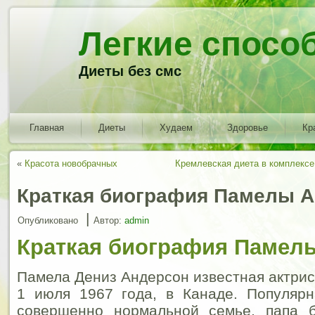
Легкие спосо
Диеты без смс
Главная
Диеты
Худаем
Здоровье
Кр
«
Красота новобрачных
Кремлевская диета в комплекс
Краткая биография Памелы 
|
Опубликовано
Автор:
admin
Краткая биография Памел
Памела Дениз Андерсон известная актрис
1 июля 1967 года, в Канаде. Популярн
совершенно нормальной семье, папа 