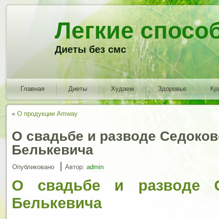
Легкие спосо
Диеты без смс
Главная
Диеты
Худаем
Здоровье
Кр
«
О продукции Amway
О свадьбе и разводе Седоков
Белькевича
|
Опубликовано
Автор:
admin
О свадьбе и разводе 
Белькевича