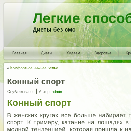
Легкие спосо
Диеты без смс
Главная
Диеты
Худаем
Здоровье
Кр
«
Комфортное нижнее белье
Конный спорт
|
Опубликовано
Автор:
admin
Конный спорт
В женских кругах все больше набирает 
спорт. К примеру, катание на лошадях в
модной тенденцией, которая пришла к на