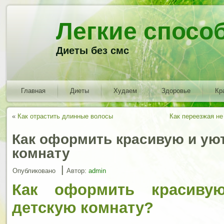
Легкие спосо
Диеты без смс
Главная
Диеты
Худаем
Здоровье
Кр
«
Как отрастить длинные волосы
Как переезжая не
Как оформить красивую и ую
комнату
|
Опубликовано
Автор:
admin
Как оформить красиву
детскую комнату?