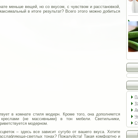
нате меньше вещей, но со вкусом, с чувством и расстановкой,
максимальный в итоге результат? Всего этого можно добиться
П
Т
Д
твует в комнате стиля модерн. Кроме того, она дополняется
Ч
креслами (не массивными) в тон мебели. Светильники,
С
приветствуется модерном.
цветок – здесь все зависит сугубо от вашего вкуса. Хотите
расслабляюще-светлых тонах? Пожалуйста! Такая комфортно и