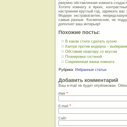
разумно обставленная комната создас
Хотите комнату в ярких, контрастны
настроение круглый год, заряжать вас э
Модерн экстравагантен, непредсказу
самые разные. Космические, не под
дополнят ваш интерьер!
Похожие посты:
В каком стиле сделать кухню
Кантри против модерна – выбираем
Обставим квартиру со вкусом
Планировка гостиной
Современная ванна комната
Рубрика:
Избранные статьи
Добавить комментарий
Ваш e-mail не будет опубликован. Об
*
Имя
*
E-mail
Сайт