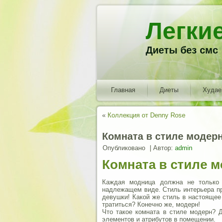
Легки
Диеты без смс
Главная
Диеты
Худа
«
Коллекция от Denny Rose
Комната в стиле модерн
Опубликовано
|
Автор:
admin
Комната в стиле м
Каждая модница должна не только 
надлежащем виде. Стиль интерьера пр
девушки! Какой же стиль в настоящее
тратиться? Конечно же, модерн!
Что такое комната в стиле модерн? 
элементов и атрибутов в помещении.