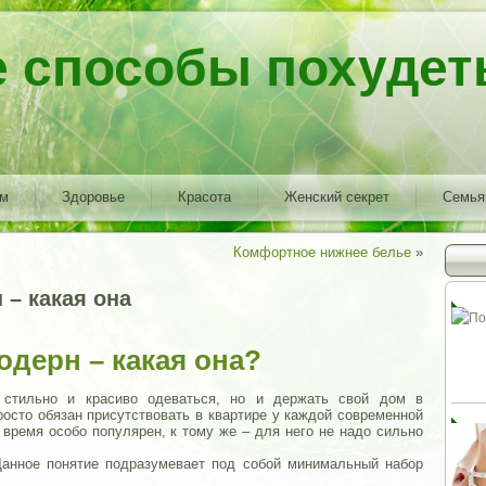
е способы похудет
ем
Здоровье
Красота
Женский секрет
Семья
Комфортное нижнее белье
»
 – какая она
одерн – какая она?
стильно и красиво одеваться, но и держать свой дом в
осто обязан присутствовать в квартире у каждой современной
 время особо популярен, к тому же – для него не надо сильно
Данное понятие подразумевает под собой минимальный набор