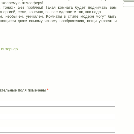
т желаемую атмосферу!
х тонах? Без проблем! Такая комната будет поднимать вам
нергией, если, конечно, вы все сделаете так, как надо.
ем, необычен, уникален. Комнаты в стиле модерн могут быть
дающиеся даже самому яркому воображению, вещи украсят и
 интерьер
язательные поля помечены
*