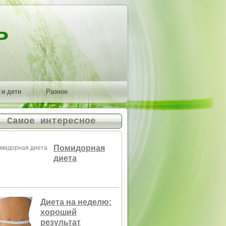
ь
 и дети
Разное
Самое интересное
Помидорная
диета
Диета на неделю:
хороший
результат