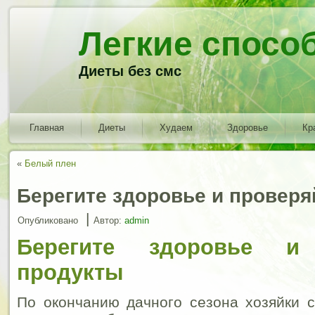
Легкие спосо
Диеты без смс
Главная
Диеты
Худаем
Здоровье
Кр
«
Белый плен
Берегите здоровье и проверя
|
Опубликовано
Автор:
admin
Берегите здоровье и 
продукты
По окончанию дачного сезона хозяйки 