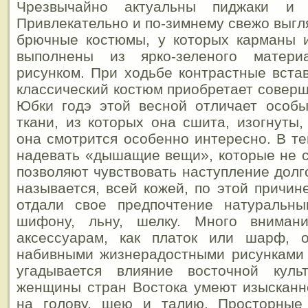
Чрезвычайно актуальны пиджаки и 
Привлекательно и по-зимнему свежо выгл
брючные костюмы, у которых карманы и
выполнены из ярко-зеленого матер
рисунком.
При ходьбе контрастные встав
классический костюм приобретает соверш
Юбки годэ этой весной отличает особы
ткани, из которых она сшита, изогнуты,
она смотрится особенно интересно. В те
надевать «дышащие вещи», которые не 
позволяют чувствовать наступление долг
называется, всей кожей, по этой причи
отдали свое предпочтение натуральны
шифону, льну, шелку. Много внимани
аксессуарам, как платок или шарф, 
набивными жизнерадостными рисунками 
угадывается влияние восточной куль
женщины стран Востока умеют изысканн
на голову, шею и талию. Просторные