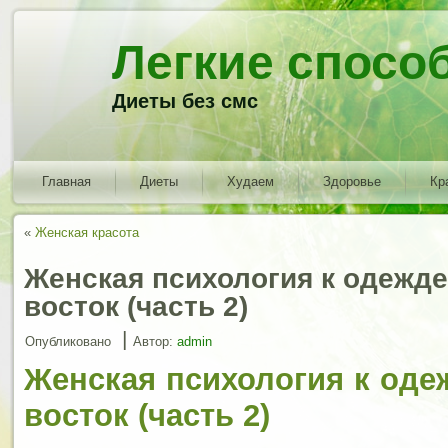
Легкие спосо
Диеты без смс
Главная
Диеты
Худаем
Здоровье
Кр
«
Женская красота
Женская психология к одежде
восток (часть 2)
|
Опубликовано
Автор:
admin
Женская психология к оде
восток (часть 2)