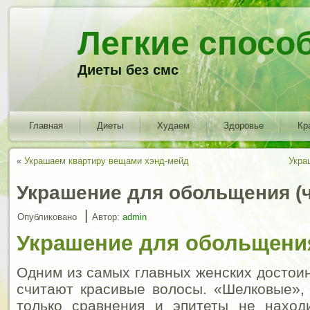
Легкие спосо
Диеты без смс
Главная
Диеты
Худаем
Здоровье
Кр
«
Украшаем квартиру вещами хэнд-мейд
Укра
Украшение для обольщения (ч
|
Опубликовано
Автор:
admin
Украшение для обольщения
Одним из самых главных женских достои
считают красивые волосы. «Шелковые»,
только сравнения и эпитеты не наход