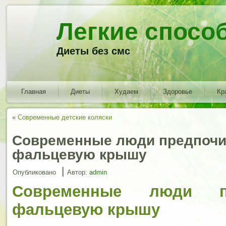
Легкие спосо
Диеты без смс
Главная
Диеты
Худаем
Здоровье
Кр
«
Современные детские коляски
Современные люди предпоч
фальцевую крышу
|
Опубликовано
Автор:
admin
Современные люди пр
фальцевую крышу