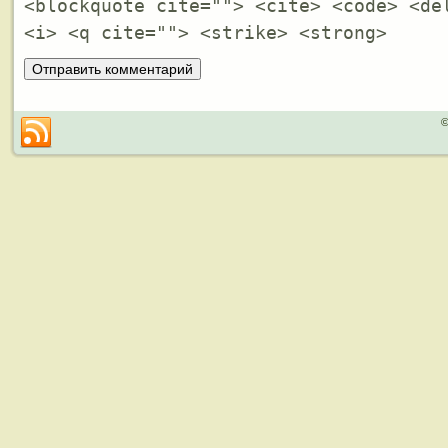
<blockquote cite=""> <cite> <code> <de
<i> <q cite=""> <strike> <strong>
©