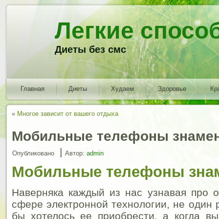
Легкие спосо
Диеты без смс
Главная
Диеты
Худаем
Здоровье
Кр
«
Многое зависит от вашего отдыха
Мобильные телефоны знамен
|
Опубликовано
Автор:
admin
Мобильные телефоны зна
Наверняка каждый из нас узнавая про 
сфере электронной технологии, не один 
бы хотелось ее приобрести, а когда в