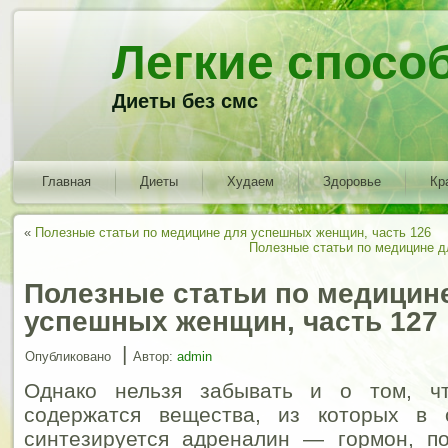
Легкие спосо
Диеты без смс
Главная
Диеты
Худаем
Здоровье
Кр
«
Полезные статьи по медицине для успешных женщин, часть 126
Полезные статьи по медицине д
Полезные статьи по медицин
успешных женщин, часть 127
|
Опубликовано
Автор:
admin
Однако нельзя забывать и о том, ч
содержатся вещества, из которых в 
синтезируется адреналин — гормон, 