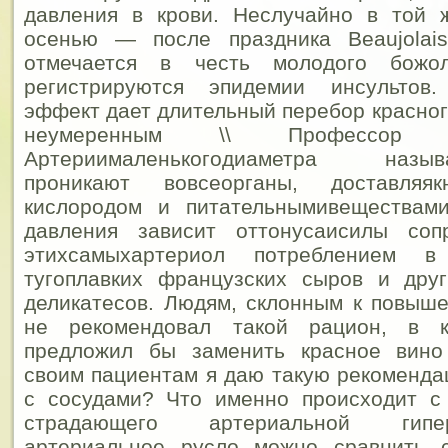
давления в крови. Неслучайно в той
осенью — после праздника Beaujolai
отмечается в честь молодого божо
регистрируются эпидемии инсультов.
эффект дает длительный перебор красног
неумеренным \\ Профессор
Артериималенькогодиаметра называ
проникают вовсеорганы, доставляяк
кислородом и питательнымивеществами
давления зависит оттонусаисилы сопр
этихсамыхартериол потреблением в
тугоплавких французских сыров и дру
деликатесов. Людям, склонным к повыш
не рекомендовал такой рацион, в 
предложил бы заменить красное вино
своим пациентам я даю такую рекоменда
с сосудами? Что именно происходит с 
страдающего артериальной гип
артериальное русло можно сравнить 