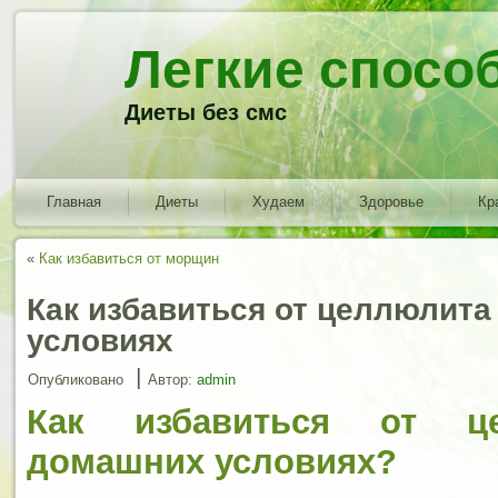
Легкие спосо
Диеты без смс
Главная
Диеты
Худаем
Здоровье
Кр
«
Как избавиться от морщин
Как избавиться от целлюлита
условиях
|
Опубликовано
Автор:
admin
Как избавиться от ц
домашних условиях?