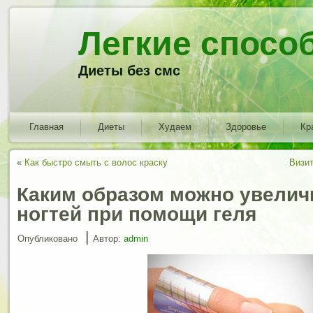
Легкие спосо
Диеты без смс
Главная
Диеты
Худаем
Здоровье
Кр
«
Как быстро смыть с волос краску
Визит
Каким образом можно увелич
ногтей при помощи геля
|
Опубликовано
Автор:
admin