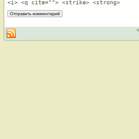
<i> <q cite=""> <strike> <strong>
©