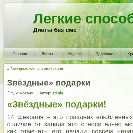
Легкие спосо
Диеты без смс
Главная
Диеты
Худаем
Здоровье
Кр
«
Звездные хобби и увлечения
Звёздные» подарки
|
Опубликовано
Автор:
admin
«Звёздные» подарки!
14 февраля – это праздник влюбленных
отличие от запада это относительно мо
как отмечать его начали совсем неда