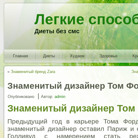
Легкие спосо
Диеты без смс
Главная
Диеты
Худаем
Здоровье
Кр
«
Знаменитый бренд Zara
Зна
Знаменитый дизайнер Том Ф
|
Опубликовано
Автор:
admin
Знаменитый дизайнер Том
Предыдущий год в карьере Тома Фор
знаменитый дизайнер оставил Париж и 
Голливуд с намерением стать ре