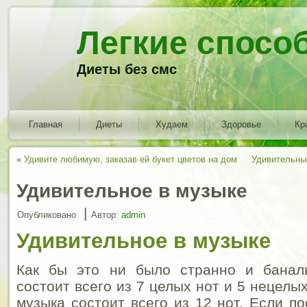
Легкие спосо
Диеты без смс
Главная
Диеты
Худаем
Здоровье
Кр
«
Удивите любимую, заказав ей букет цветов на дом
Удивительны
Удивительное в музыке
|
Опубликовано
Автор:
admin
Удивительное в музыке
Как бы это ни было странно и банал
состоит всего из 7 целых нот и 5 нецелых
музыка состоит всего из 12 нот. Если п