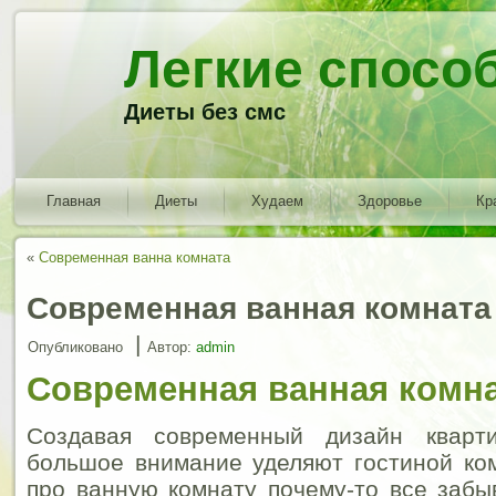
Легкие спосо
Диеты без смс
Главная
Диеты
Худаем
Здоровье
Кр
«
Современная ванна комната
Современная ванная комната
|
Опубликовано
Автор:
admin
Современная ванная комн
Создавая современный дизайн квар
большое внимание уделяют гостиной ком
про ванную комнату почему-то все забы