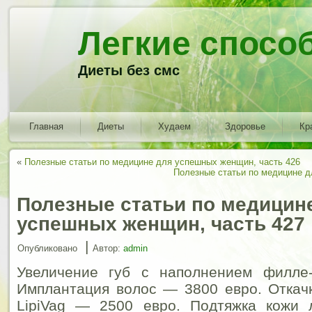
Легкие спосо
Диеты без смс
Главная
Диеты
Худаем
Здоровье
Кр
«
Полезные статьи по медицине для успешных женщин, часть 426
Полезные статьи по медицине д
Полезные статьи по медицин
успешных женщин, часть 427
|
Опубликовано
Автор:
admin
Увеличение губ с наполнением филле
Имплантация волос — 3800 евро. Откач
LipiVag — 2500 евро. Подтяжка кожи