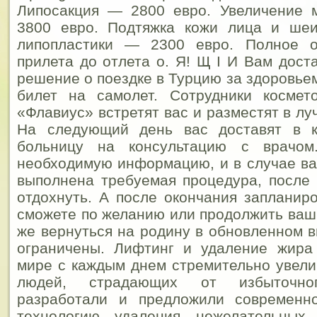
Липосакция — 2800 евро. Увеличение
3800 евро. Подтяжка кожи лица и ше
липопластики — 2300 евро. Полное 
прилета до отлета о. Я! Щ I И Вам дост
решение о поездке в Турцию за здоровьем
билет на самолет.
Сотрудники космето
«Флавиус» встретят вас и разместят в л
На следующий день вас доставят в к
больницу на консультацию с врачом
необходимую информацию, и в случае ва
выполнена требуемая процедура, после
отдохнуть. А после окончания запланир
сможете по желанию или продолжить ваш 
же вернуться на родину в обновленном в
ограничены. Лифтинг и удаление жир
мире с каждым днем стремительно увели
людей, страдающих от избыточно
разработали и предложили современн
технологию удаления нежелательных