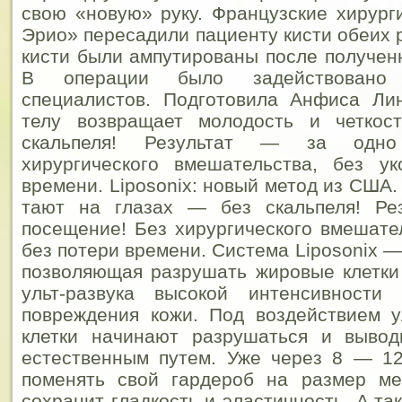
свою «новую» руку. Французские хирург
Эрио» пересадили пациенту кисти обеих 
кисти были ампутированы после получен
В операции было задействовано 
специалистов. Подготовила Анфиса Ли
телу возвращает молодость и четкос
скальпеля!
Результат — за одно 
хирургического вмешательства, без у
времени. Liposonix: новый метод из США
тают на глазах — без скальпеля! Ре
посещение! Без хирургического вмешател
без потери времени. Система Liposonix —
позволяющая разрушать жировые клетки
ульт-развука высокой интенсивности
повреждения кожи. Под воздействием у
клетки начинают разрушаться и вывод
естественным путем. Уже через 8 — 1
поменять свой гардероб на размер м
сохранит гладкость и эластичность. A т