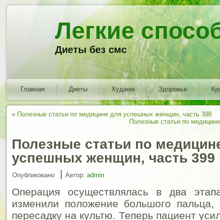
Легкие спосо
Диеты без смс
Главная
Диеты
Худаем
Здоровье
Кр
«
Полезные статьи по медицине для успешных женщин, часть 398
Полезные статьи по медицине
Полезные статьи по медицин
успешных женщин, часть 399
|
Опубликовано
Автор:
admin
Операция осуществлялась в два этап
изменили положение большого пальца, 
пересадку на культю. Теперь пациент ус