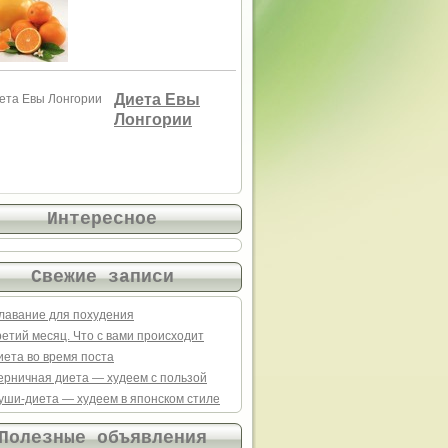
Диета Евы
Лонгории
Интересное
Свежие записи
лавание для похудения
ретий месяц. Что с вами происходит
иета во время поста
ерничная диета — худеем с пользой
уши-диета — худеем в японском стиле
Полезные объявления