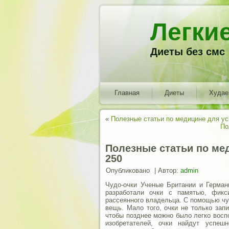
Легки
Диеты без смс
Главная
Диеты
Худа
«
Полезные статьи по медицине для у
По
Полезные статьи по ме
250
Опубликовано
|
Автор:
admin
Чудо-очки Ученые Британии и Герма
разработали очки с памятью, фик
рассеянного владельца. С помощью чу
вещь. Мало того, очки не только зап
чтобы позднее можно было легко восп
изобретателей, очки найдут успеш