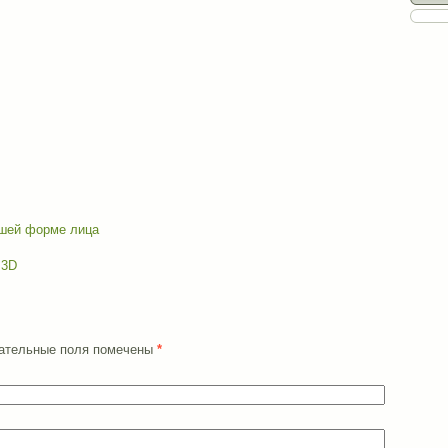
ашей форме лица
 3D
язательные поля помечены
*