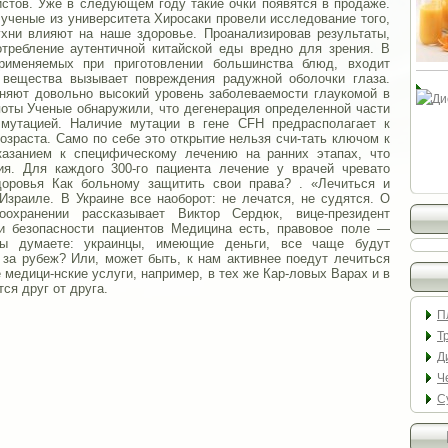
стов. Уже в следующем году такие очки появятся в продаже.
 ученые из университета Хиросаки провели исследование того,
ухни влияют на наше здоровье. Проанализировав результаты,
отребление аутентичной китайской еды вредно для зрения. В
применяемых при приготовлении большинства блюд, входит
 вещества вызывает повреждения радужной оболочки глаза.
сняют довольно высокий уровень заболеваемости глаукомой в
поты Ученые обнаружили, что дегенерация определенной части
 мутацией. Наличие мутации в гене CFH предрасполагает к
озраста. Само по себе это открытие нельзя счи-тать ключом к
казанием к специфическому лечению на ранних этапах, что
ия. Для каждого 300-го пациента лечение у врачей чревато
оровья Как больному защитить свои права? . «Лечиться и
Израиле. В Украине все наоборот: не лечатся, не судятся. О
охранении рассказывает Виктор Сердюк, вице-президент
и безопасности пациентов Медицина есть, правовое поле —
вы думаете: украинцы, имеющие деньги, все чаще будут
за рубеж? Или, может быть, к нам активнее поедут лечиться
 медици-нские услуги, например, в тех же Кар-ловых Варах и в
ся друг от друга.
П
Т
Д
Ч
С