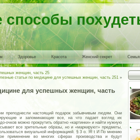
е способы похудет
ем
Здоровье
Красота
Женский секрет
Семья
спешных женщин, часть 25
лезные статьи по медицине для успешных женщин, часть 251
»
дицине для успешных женщин, часть
нии преподнесли настоящий подарок забывчивым людям. Они
сирующие и запоминающие все, на что падает взгляд их
до-очков можно прокрутить обратно «картинки» и найти нужную
исывают все зрительные образы, но и «маркируют» предметы,
ользоваться визуальной информацией. § 3 о.
Я! t И По мнению
ное применение во многих сферах производства и будут