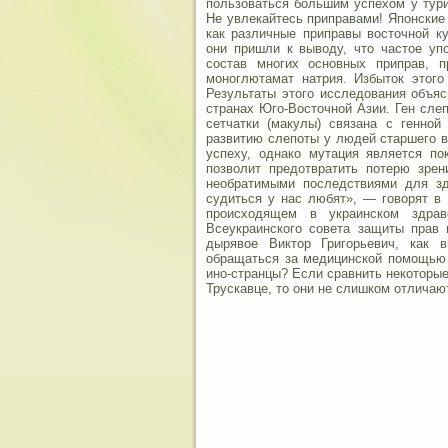
пользоваться большим успехом у тури
Не увлекайтесь приправами! Японские
как различные приправы восточной к
они пришли к выводу, что частое уп
состав многих основных приправ, 
моноглютамат натрия. Избыток этого
Результаты этого исследования объя
странах Юго-Восточной Азии. Ген сле
сетчатки (макулы) связана с генной
развитию слепоты у людей старшего в
успеху, однако мутация является по
позволит предотвратить потерю зрен
необратимыми последствиями для зд
судиться у нас любят», — говорят в 
происходящем в украинском здраво
Всеукраинского совета защиты прав 
дырявое Виктор Григорьевич, как 
обращаться за медицинской помощью 
ино-странцы? Если сравнить некоторые
Трускавце, то они не слишком отличают