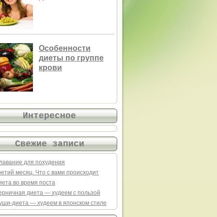
Особенности
диеты по группе
крови
Интересное
Свежие записи
лавание для похудения
ретий месяц. Что с вами происходит
иета во время поста
ерничная диета — худеем с пользой
уши-диета — худеем в японском стиле