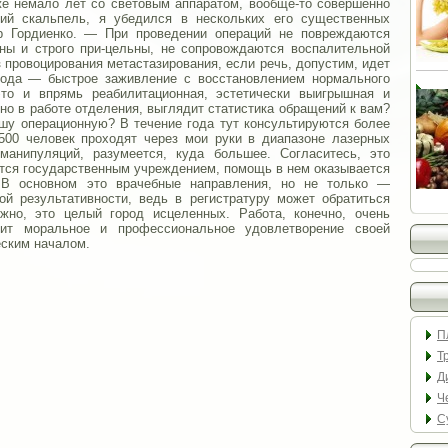
же немало лет со световым аппаратом, вообще-то совершенно
ий скальпель, я убедился в нескольких его существенных
р Гордиенко. — При проведении операций не повреждаются
ны и строго при-цельны, не сопровождаются воспалительной
з провоцирования метастазирования, если речь, допустим, идет
тода — быстрое заживление с восстановлением нормального
это и впрямь реабилитационная, эстетически выигрышная и
тно в работе отделения, выглядит статистика обращений к вам?
шу операционную? В течение года тут консультируются более
1500 человек проходят через мои руки в диапазоне лазерных
манипуляций, разумеется, куда большее. Согласитесь, это
тся государственным учреждением, помощь в нем оказывается
 В основном это врачебные направления, но не только —
ой результативности, ведь в регистратуру может обратиться
жно, это целый город исцеленных. Работа, конечно, очень
осит моральное и профессиональное удовлетворение своей
еским началом.
П
Т
Д
Ч
С