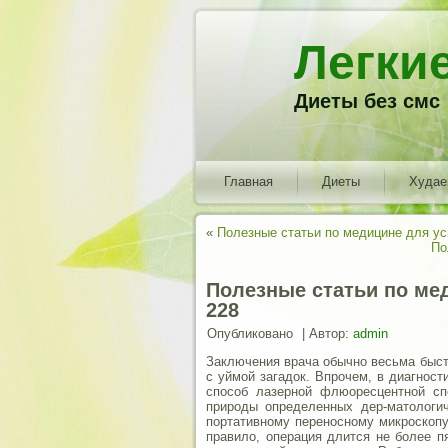
Легки
Диеты без смс
Главная
Диеты
Худа
«
Полезные статьи по медицине для у
По
Полезные статьи по ме
228
Опубликовано
|
Автор:
admin
Заключения врача обычно весьма быст
с уймой загадок. Впрочем, в диагнос
способ лазерной флюоресцентной сп
природы определенных дер-матологич
портативному переносному микроскопу
правило, операция длится не более пя