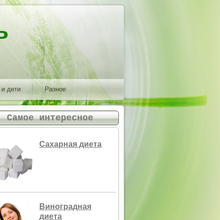
ь
 и дети
Разное
Самое интересное
Сахарная диета
Виноградная
диета