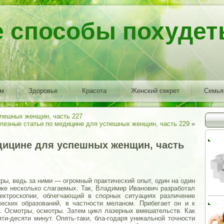
е способы похудет
ем
Здоровье
Красота
Женский секрет
Семья
спешных женщин, часть 227
лезные статьи по медицине для успешных женщин, часть 229
»
дицине для успешных женщин, часть
ры, ведь за ними — огромный практический опыт, один на один
тике несколько слагаемых. Так, Владимир Иванович разработал
ектроскопии, облегчающий в спорных ситуациях различение
еских образований, в частности меланом. Прибегает он и к
.
Осмотры, осмотры. Затем цикл лазерных вмешательств. Как
ти-десяти минут. Опять-таки, бла-годаря уникальной точности