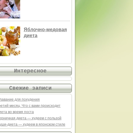
Яблочно-медовая
диета
Интересное
Свежие записи
лавание для похудения
ретий месяц. Что с вами происходит
иета во время поста
ерничная диета — худеем с пользой
уши-диета — худеем в японском стиле