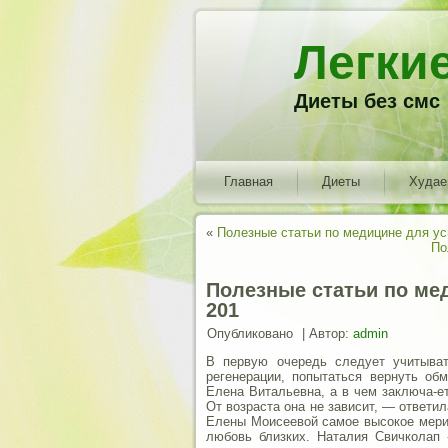
Легки
Диеты без смс
Главная
Диеты
Худа
«
Полезные статьи по медицине для у
По
Полезные статьи по ме
201
Опубликовано
|
Автор:
admin
В первую очередь следует учитыва
регенерации, попытаться вернуть об
Елена Витальевна, а в чем заключа-е
От возраста она не зависит, — ответил
Елены Моисеевой самое высокое мери
любовь близких.
Наталия Свичколап -