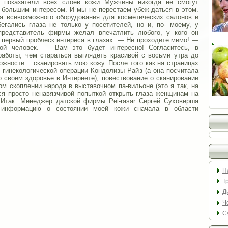
е показатели всех слоев кожи Мужчины никогда не смогут
 большим интересом. И мы не перестаем убеж-даться в этом.
ия всевозможного оборудования для косметических салонов и
егались глаза не только у посетителей, но и, по- моему, у
 представитель фирмы желал впечатлить любого, у кого он
первый проблеск интереса в глазах. — Не проходите мимо! —
ой человек. — Вам это будет интересно! Согласитесь, в
работы, чем стараться выглядеть красивой с восьми утра до
можности… сканировать мою кожу. После того как на страницах
 гинекологической операции Кондолизы Райз (а она посчитала
 своем здоровье в Интернете), повествование о сканировании
м скоплении народа в выставочном па-вильоне (это я так, на
тся просто ненавязчивой попыткой открыть глаза женщинам на
 Итак. Менеджер датской фирмы Pei-rasar Сергей Суховерша
информацию о состоянии моей кожи сначала в области
П
Т
Д
Ч
С