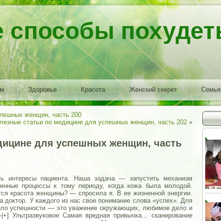
е способы похудет
ем
Здоровье
Красота
Женский секрет
Семья
спешных женщин, часть 200
лезные статьи по медицине для успешных женщин, часть 202
»
дицине для успешных женщин, часть
ть интересы пациента. Наша задача — запустить механизм
менные процессы к тому периоду, когда кожа была молодой.
тся красота женщины? — спросила я. В ее жизненной энергии.
а доктор. У каждого из нас свое понимание слова «успех». Для
ло успешности — это уважение окружающих, любимое дело и
|+] Ультразвуковое Самая вредная привычка… сканирование