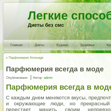
Легкие спосо
Диеты без смс
Главная
Диеты
Худаем
Здоровье
Кр
«
Парфюмерия Amouage
Парфюмерия всегда в моде
|
Опубликовано
Автор:
admin
Парфюмерия всегда в мод
С каждым днем меняются вкусы, предпочт
и окружающие люди, но прекрасный
перестает манить своим непревзо