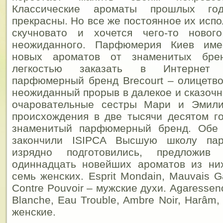
Классические ароматы прошлых го
прекрасны. Но все же постоянное их исп
скучновато и хочется чего-то новог
неожиданного. Парфюмерия Киев им
новых ароматов от знаменитых бре
легкостью заказать в Интернет м
парфюмерный бренд Brecourt – олицетво
неожиданный прорыв в далекое и сказочн
очаровательные сестры Мари и Эмили
происхождения в две тысячи десятом го
знаменитый парфюмерный бренд. Обе 
закончили ISIPCA Высшую школу па
изрядно подготовились, предложи
одиннадцать новейших ароматов из ни
семь женских. Esprit Mondain, Mauvais G
Contre Pouvoir – мужские духи. Agaressen
Blanche, Eau Trouble, Ambre Noir, Harâm,
женские.