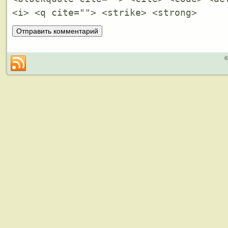
<i> <q cite=""> <strike> <strong>
©