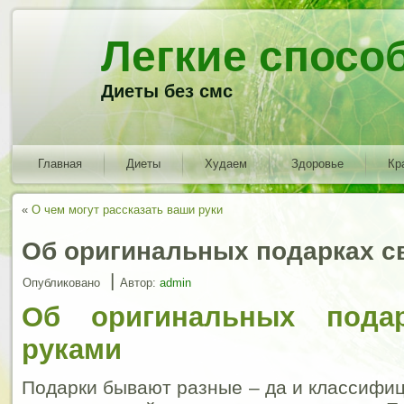
Легкие спосо
Диеты без смс
Главная
Диеты
Худаем
Здоровье
Кр
«
О чем могут рассказать ваши руки
Об оригинальных подарках с
|
Опубликовано
Автор:
admin
Об оригинальных пода
руками
Подарки бывают разные – да и классифиц