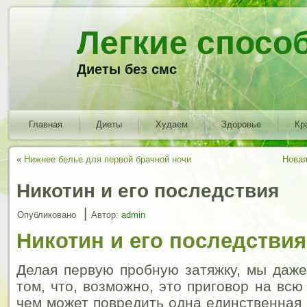
Легкие спосо
Диеты без смс
Главная
Диеты
Худаем
Здоровье
Кр
«
Нижнее белье для первой брачной ночи
Новая
Никотин и его последствия
|
Опубликовано
Автор:
admin
Никотин и его последствия
Делая первую пробную затяжку, мы даж
том, что, возможно, это приговор на всю
чем может повредить одна единственная 