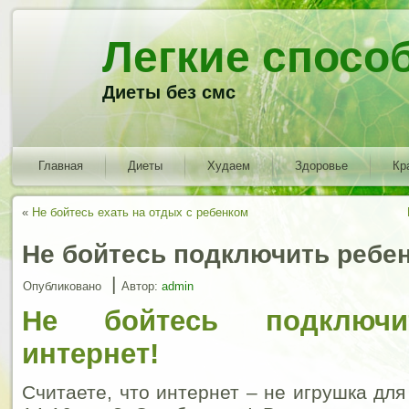
Легкие спосо
Диеты без смс
Главная
Диеты
Худаем
Здоровье
Кр
«
Не бойтесь ехать на отдых с ребенком
Не бойтесь подключить ребен
|
Опубликовано
Автор:
admin
Не бойтесь подключи
интернет!
Считаете, что интернет – не игрушка для