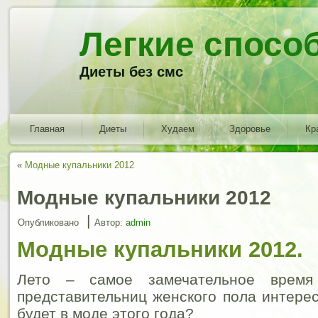
Легкие спосо
Диеты без смс
Главная
Диеты
Худаем
Здоровье
Кр
«
Модные купальники 2012
Модные купальники 2012
|
Опубликовано
Автор:
admin
Модные купальники 2012.
Лето – самое замечательное время
представительниц женского пола интерес
будет в моде этого года?