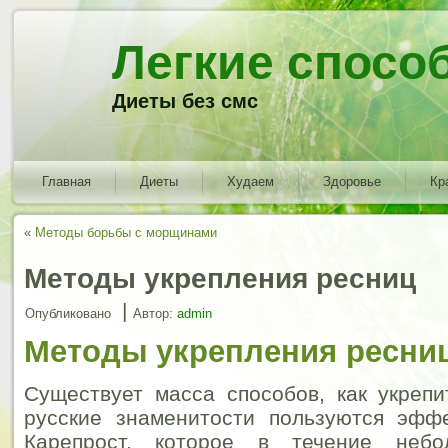
Легкие спосо
Диеты без смс
Главная
Диеты
Худаем
Здоровье
Кр
«
Методы борьбы с морщинами
Методы укрепления ресниц
|
Опубликовано
Автор:
admin
Методы укрепления ресни
Существует масса способов, как укреп
русские знаменитости пользуются эфф
Карепрост, которое в течение небо