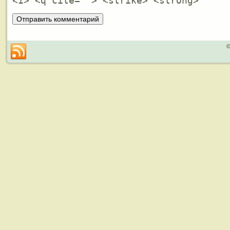
<i> <q cite=""> <strike> <strong>
©