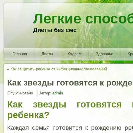
Легкие спосо
Диеты без смс
Главная
Диеты
Худаем
Здоровье
Кр
«
Как защитить ребенка от инфекционных заболеваний
Как звезды готовятся к рожд
|
Опубликовано
Автор:
admin
Как звезды готовятся
ребенка?
Каждая семья готовится к рождению ре