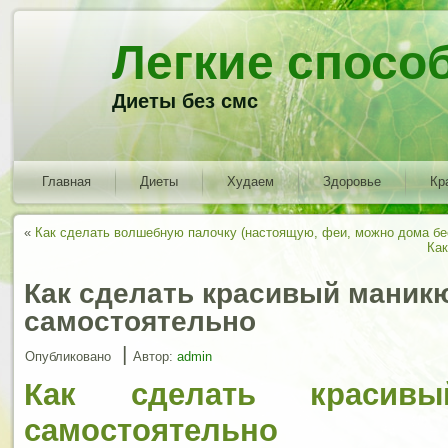
Легкие спосо
Диеты без смс
Главная
Диеты
Худаем
Здоровье
Кр
«
Как сделать волшебную палочку (настоящую, феи, можно дома бе
Как
Как сделать красивый маник
самостоятельно
|
Опубликовано
Автор:
admin
Как сделать красив
самостоятельно