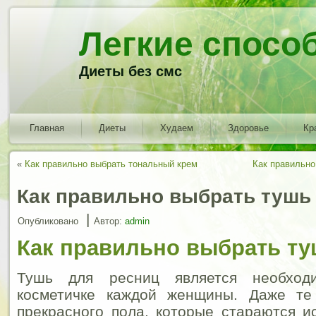
Легкие спосо
Диеты без смс
Главная
Диеты
Худаем
Здоровье
Кр
«
Как правильно выбрать тональный крем
Как правильно
Как правильно выбрать тушь
|
Опубликовано
Автор:
admin
Как правильно выбрать ту
Тушь для ресниц является необход
косметичке каждой женщины. Даже те
прекрасного пола, которые стараются и