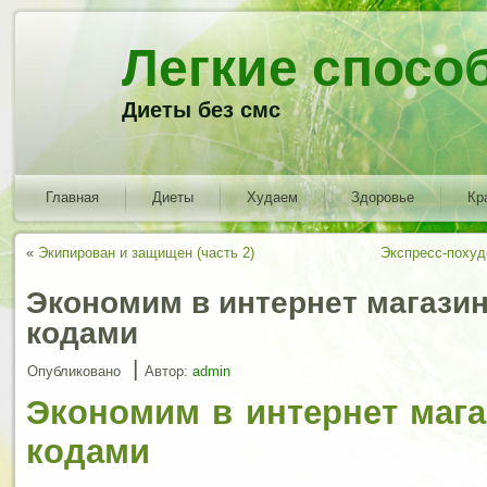
Легкие спосо
Диеты без смс
Главная
Диеты
Худаем
Здоровье
Кр
«
Экипирован и защищен (часть 2)
Экспресс-похуд
Экономим в интернет магазин
кодами
|
Опубликовано
Автор:
admin
Экономим в интернет мага
кодами